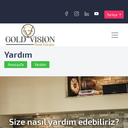
Türkçe
Yardım
Anasayfa
Yardım
Size nasıl yardım edebiliriz?